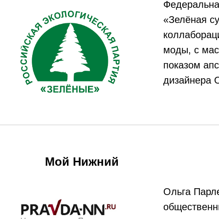
Федеральна
«Зелёная с
коллабораци
моды, с мас
показом апс
дизайнера 
Мой Нижний
Ольга Парле
общественн