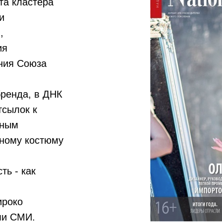
та кластера
и
,
ия
ния Союза
бренда, в ДНК
тсылок к
нным
ному костюму
ть - как
ироко
ми СМИ.