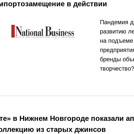
мпортозамещение в действии
Пандемия д
развитию л
на подъеме
предприяти
бренды объ
творчество
те» в Нижнем Новгороде показали ап
оллекцию из старых джинсов